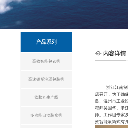
产品系列
内容详情
高效智能包衣机
高速铝塑泡罩包装机
浙江江南制
店召开，为了确
软胶丸生产线
良
、温州市工业
程师
吴国华、浙
师。工作组专家
多功能自动装盒机
效智能滚筒式有