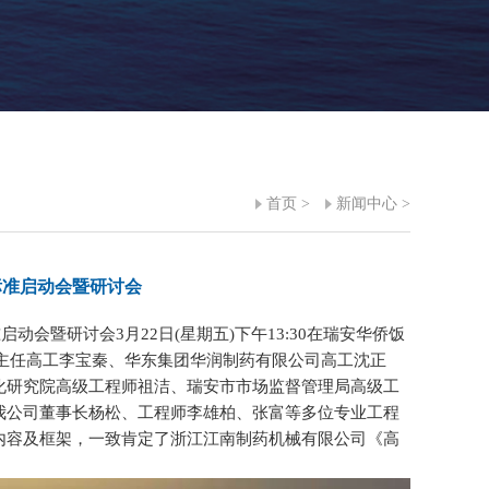
首页
>
新闻中心
>
标准启动会暨研讨会
准启动会暨研讨会
3月22日(星期五)下午13:30在瑞安华侨饭
会主任高工李宝秦、华东集团华润制药有限公司
高工
沈正
化研究院
高级工程师
祖洁
、
瑞安市市场监督管理局
高级工
我公司董事长杨松、工程师李雄柏、张富等多位专业工程
内容及框架，一致肯定了浙江江南制药机械有限公司《高